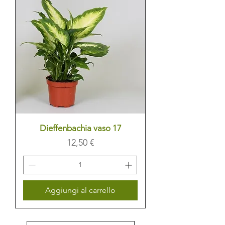
Dieffenbachia vaso 17
Prezzo
12,50 €
Aggiungi al carrello