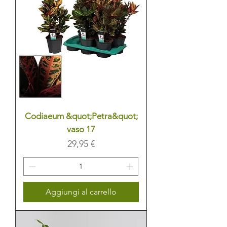
Codiaeum &quot;Petra&quot;
vaso 17
Prezzo
29,95 €
Aggiungi al carrello