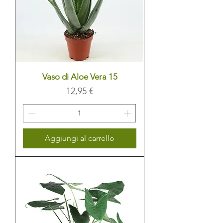
Vaso di Aloe Vera 15
Prezzo
12,95 €
Aggiungi al carrello