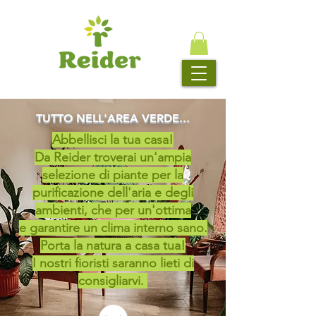
TUTTO NELL'AREA VERDE...
Abbellisci la tua casa!
Da Reider troverai un'ampia
selezione di piante per la
purificazione dell'aria e degli
ambienti, che per un'ottima
e garantire un clima interno sano.
Porta la natura a casa tua!
I nostri fioristi saranno lieti di
consigliarvi.