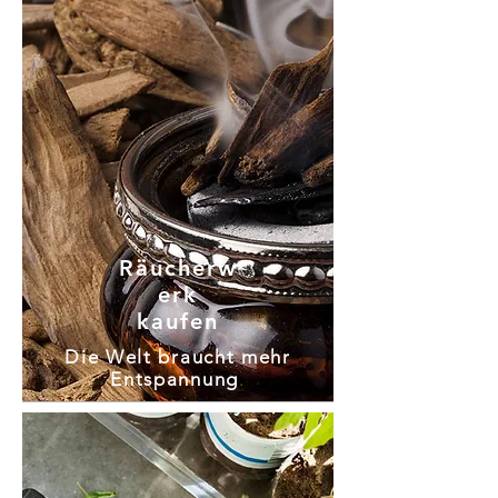
Räucherw
erk
kaufen
Die Welt braucht mehr
Entspannung
.