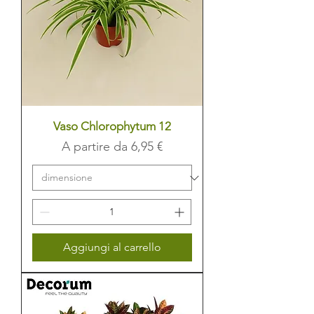
Vaso Chlorophytum 12
Prezzo scontato
A partire da
6,95 €
Aggiungi al carrello