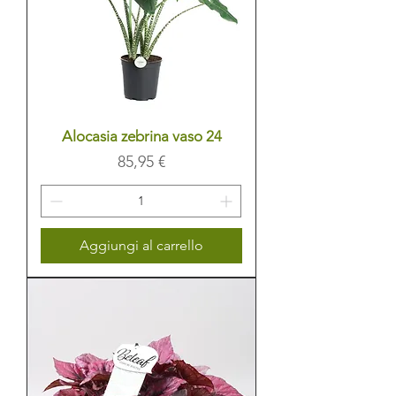
Alocasia zebrina vaso 24
Prezzo
85,95 €
Aggiungi al carrello