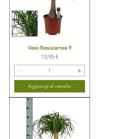
Vaso Beaucarnea 9
Prezzo
13,95 €
Aggiungi al carrello