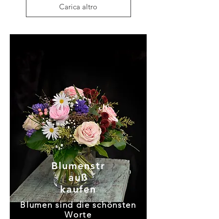
Carica altro
Blumenstr
auß
kaufen
Blumen sind die schönsten
Worte