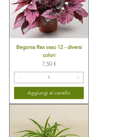
Begonia Rex vaso 12 - diversi
colori
Prezzo
7,50 €
Aggiungi al carrello