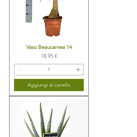
Vaso Beaucarnea 14
Prezzo
18,95 €
Aggiungi al carrello