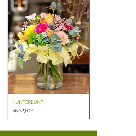
KUNTERBUNT
DU BIST DIE BEST
Sale-Preis
Sale-Preis
ab
39,00 €
ab