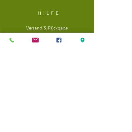
HILF
E
Versand & Rückgabe
Datenschutz
AGBs
NEWSLETTER
E-Mail-Adresse hier eingeben
Jetzt abonnieren