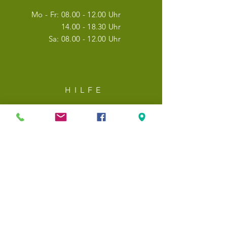
Mo - Fr:
08.00 - 12.00
Uhr
14.00 - 18.30
Uhr
Sa:
08.00 - 12.00
Uhr
HILF
E
Versand & Rückgabe
Datenschutz
AGBs
NEWSLETTER