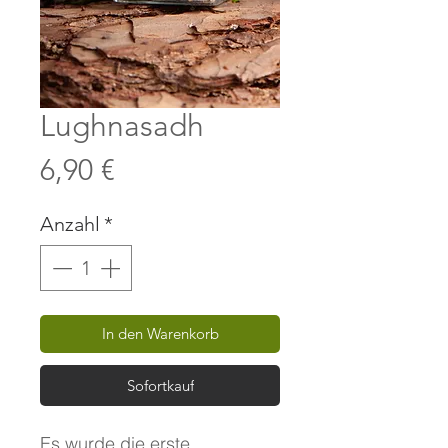
Lughnasadh
Preis
6,90 €
Anzahl
*
In den Warenkorb
Sofortkauf
Es wurde die erste