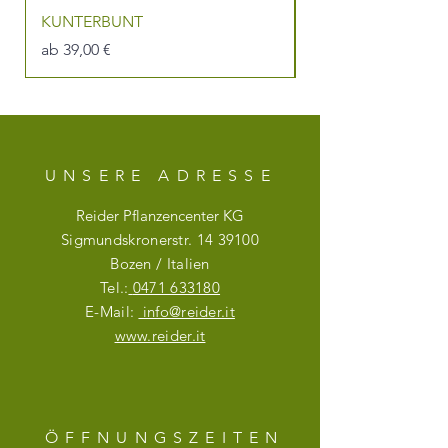
KUNTERBUNT
DU BIST DIE BEST
Sale-Preis
Sale-Preis
ab
39,00 €
ab
UNSERE ADRESSE
Reider Pflanzencenter KG
Sigmundskronerstr.
14 39100
Bozen / Italien
Tel.:
0471 633180
E-Mail:
info@reider.it
www.reider.it
ÖFFNUNGSZEITE
N