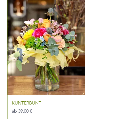
KUNTERBUNT
DU BIST DIE BEST
Sale-Preis
Sale-Preis
ab
39,00 €
ab