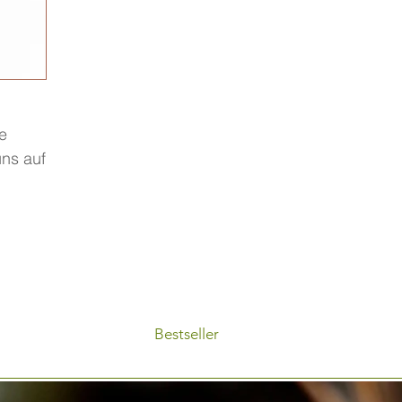
e
ns auf
Bestseller