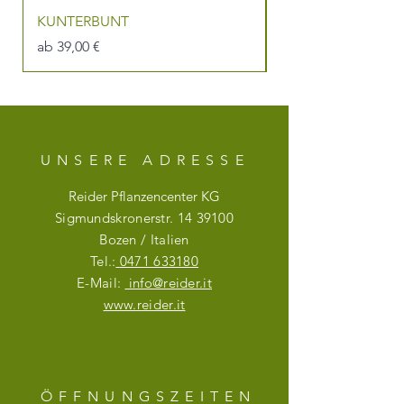
KUNTERBUNT
DU BIST DIE BEST
Sale-Preis
Sale-Preis
ab
39,00 €
ab
UNSERE ADRESSE
Reider Pflanzencenter KG
Sigmundskronerstr.
14 39100
Bozen / Italien
Tel.:
0471 633180
E-Mail:
info@reider.it
www.reider.it
ÖFFNUNGSZEITE
N