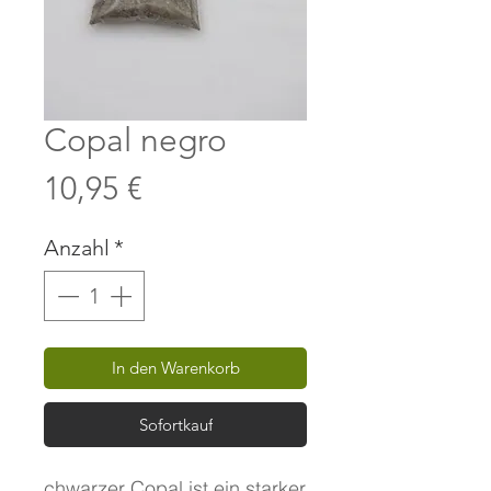
Copal negro
Preis
10,95 €
Anzahl
*
In den Warenkorb
Sofortkauf
chwarzer Copal ist ein starker