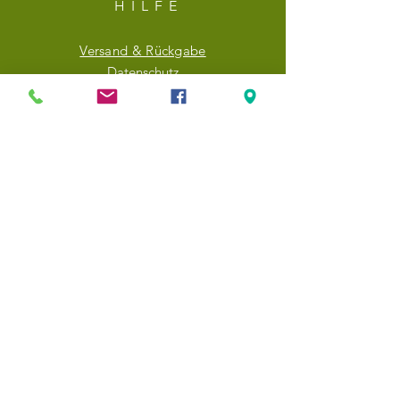
HILF
E
Versand & Rückgabe
Datenschutz
AGBs
NEWSLETTER
E-Mail-Adresse hier eingeben
Jetzt abonnieren