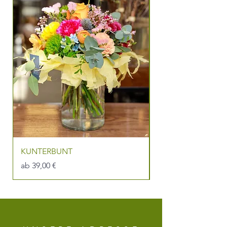
KUNTERBUNT
DU BIST DIE BEST
Sale-Preis
Sale-Preis
ab
39,00 €
ab