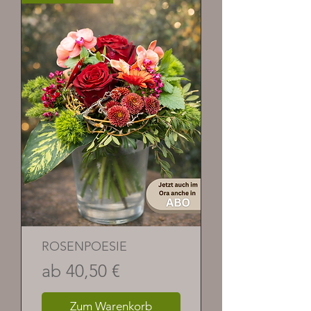
ROSENPOESIE
Sale-Preis
ab
40,50 €
Zum Warenkorb