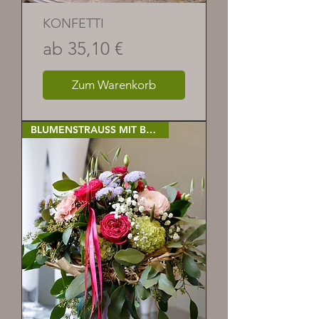
KONFETTI
Sale-Preis
ab
35,10 €
Zum Warenkorb
BLUMENSTRAUSS MIT BÄNDERN