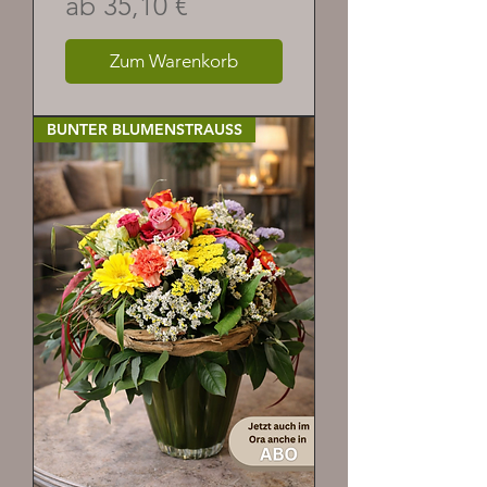
Sale-Preis
ab
35,10 €
Zum Warenkorb
BUNTER BLUMENSTRAUSS