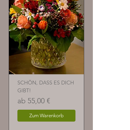
SCHÖN, DASS ES DICH
GIBT!
Sale-Preis
ab
55,00 €
Zum Warenkorb