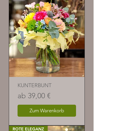
KUNTERBUNT
Sale-Preis
ab
39,00 €
Zum Warenkorb
ROTE ELEGANZ