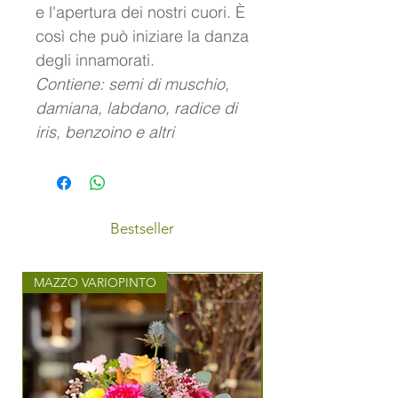
e l'apertura dei nostri cuori. È
così che può iniziare la danza
degli innamorati.
Contiene: semi di muschio,
damiana, labdano, radice di
iris, benzoino e altri
Bestseller
MAZZO VARIOPINTO
MAZZO CON STILE