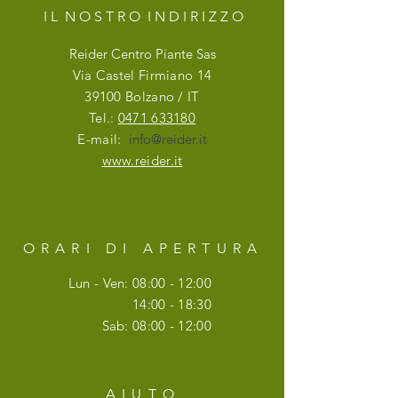
I L N O S T R O I N D I R I Z Z O
Reider Centro Piante Sas
Via Castel Firmiano 14
39100 Bolzano / IT
Tel.:
0471 633180
E-mail:
info@reider.it
www.reider.it
ORARI DI APERTURA
Lun - Ven: 08:00 - 12:00
14:00 - 18:30
Sab: 08:00 - 12:00
AIUTO