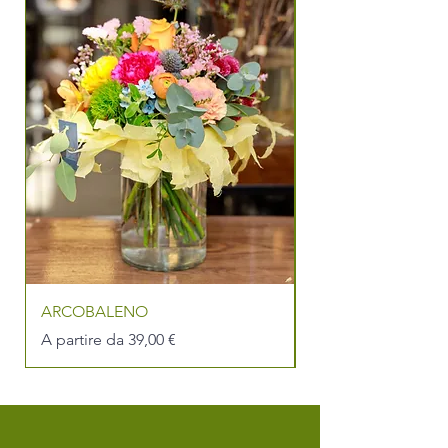
ARCOBALENO
PER LA MIGLIOR
Prezzo scontato
Prezzo scontato
A partire da
39,00 €
A partire da