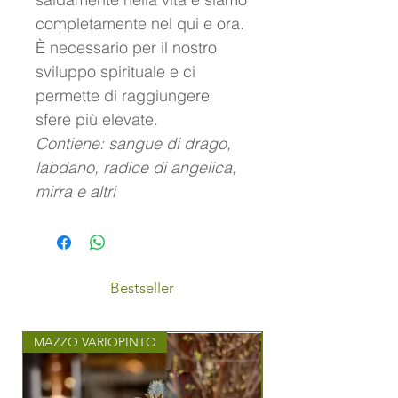
completamente nel qui e ora.
È necessario per il nostro
sviluppo spirituale e ci
permette di raggiungere
sfere più elevate.
Contiene: sangue di drago,
labdano, radice di angelica,
mirra e altri
Bestseller
MAZZO VARIOPINTO
MAZZO CON STILE