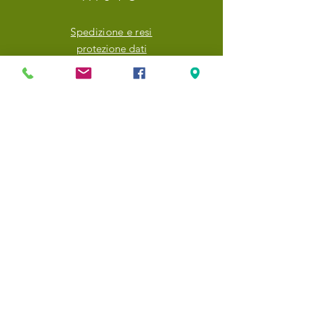
Spedizione e resi
protezione dati
FAQ
NEWSLETTER
Inserisci il tuo indirizzo email qui
Iscriviti ora