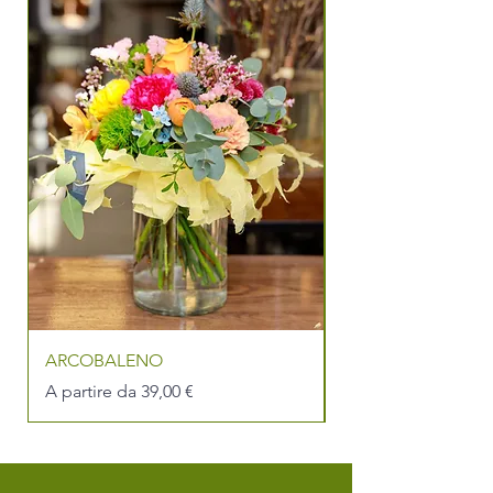
ARCOBALENO
PER LA MIGLIOR
Prezzo scontato
Prezzo scontato
A partire da
39,00 €
A partire da