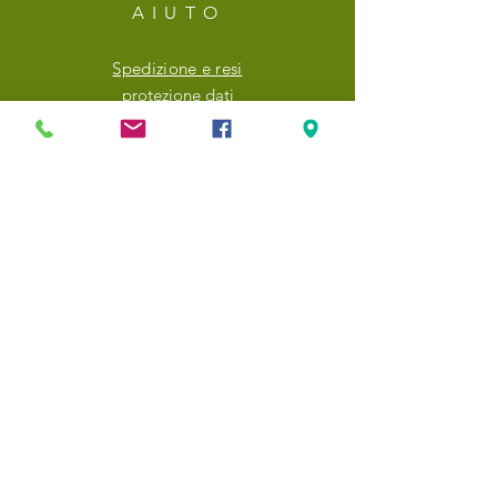
AIUTO
Spedizione e resi
protezione dati
FAQ
NEWSLETTER
Inserisci il tuo indirizzo email qui
Iscriviti ora