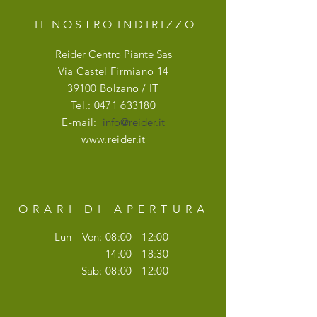
I L N O S T R O I N D I R I Z Z O
Reider Centro Piante Sas
Via Castel Firmiano 14
39100 Bolzano / IT
Tel.:
0471 633180
E-mail:
info@reider.it
www.reider.it
ORARI DI APERTURA
Lun - Ven: 08:00 - 12:00
14:00 - 18:30
Sab: 08:00 - 12:00