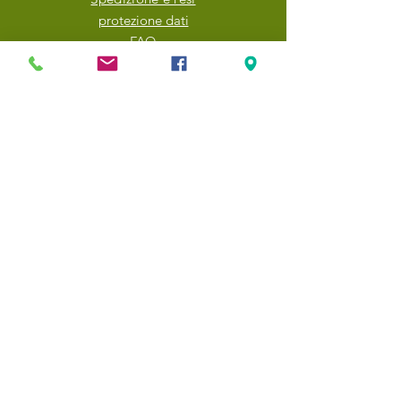
protezione dati
FAQ
NEWSLETTER
Inserisci il tuo indirizzo email qui
Iscriviti ora